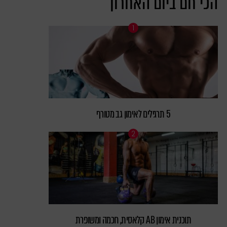
הכי חם ביום האחרון
5 תרגילים לאימון גב מטורף
תוכנית אימון AB קלאסית, חכמה ומשופרת