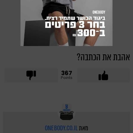
אהבת את הכתבה?
367
Points
מאת
ONEBODY.CO.IL