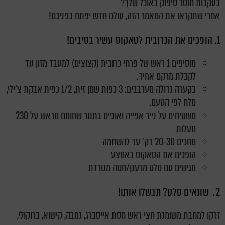
בעקבות חוסר סיפוק באוכל שלך?
אחרי שתקראו את המאמר הזה, עולם חדש יפתח בפניכם!
1. הופכים את הכרובית לטאקוס עשיר בסיבים!
מוסיפים 1 ראש של פרחי כרובית (קצוצים) למעבד מזון עד
לקבלת מרקם אחיד.
בקערה גדולה מערבבים: 3 כפות שמן זית, 1/2 כפית אבקת צ'ילי,
מלח לפי הטעם.
משטיחים על נייר אפייה ואופים בתנור שחומם מראש על 230
מעלות
מחכים 20-30 דק' עד להשחמה
הופכים את הטאקוס באמצע
מגישים עם סלט מרענן/חסה מגורדת
2. שונאים סלט? תבשלו אותו!
זרקו למחבת משומנת חצי ראש חסת אייסברג, גמבה, קישוא, ברוקולי,