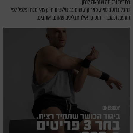
כרובית וכל מה שנראה לנכון.
נתבל ברוטב סויה, פפריקה, שום גבישי/שום חי קצוץ, מלח ופלפל לפי
הטעם. וכמובן – תוסיפו אילו תבלינים שאתם אוהבים.