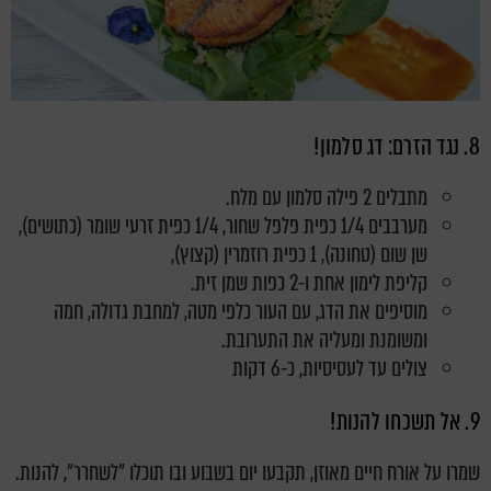
8. נגד הזרם: דג סלמון!
מתבלים 2 פילה סלמון עם מלח.
מערבבים 1/4 כפית פלפל שחור, 1/4 כפית זרעי שומר (כתושים),
שן שום (טחונה), 1 כפית רוזמרין (קצוץ),
קליפת לימון אחת ו-2 כפות שמן זית.
מוסיפים את הדג, עם העור כלפי מטה, למחבת גדולה, חמה
ומשומנת ומעליה את התערובת.
צולים עד לעסיסיות, כ-6 דקות
9. אל תשכחו להנות!
שמרו על אורח חיים מאוזן, תקבעו יום בשבוע ובו תוכלו "לשחרר", להנות.