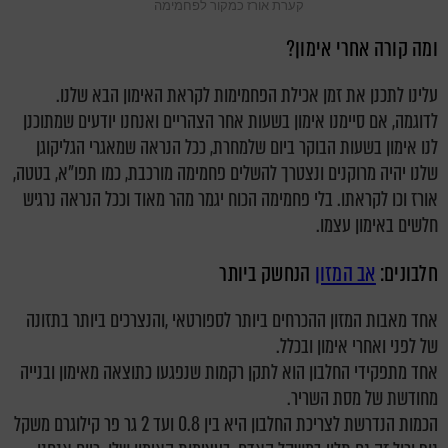
קערת אורז כמקור לפחמימה
ומה קורה אחרי אימון?
עלינו לתכנן את זמן אכילת הפחמימות לקראת האימון הבא שלנו.
לדוגמה, אם סיימנו אימון בשעות אחר הצהריים ואנחנו יודעים שמתוכנן
לנו אימון בשעות הבוקר ביום שלמחרת, ככל הנראה שמאגרי הגליקוגן
שלנו יהיה מרוקנים ונצטרך להשלים פחמימה מורכבת, כמו תפו"א, בטטה,
אורז וכו לקראתו. בלי פחמימה הכוח יגמר מהר מאוד וככל הנראה נרגיש
חלשים באימון עצמו.
חלבונים:
אב המזון
הנחשק ביותר
אחד מאבות המזון ההכרחים ביותר לספורטאי ,והנצרכים ביותר בתזונה
של לפני ואחרי אימון ובכלל.
אחד מתפקידי החלבון הוא לתקן רקמות שנפגעו כתוצאה מאימון ובנייה
מחודשת של מסת השריר.
הכמות הנדרשת לצריכת החלבון היא בין 0.8 ועד 2 גר פר קילוגרם משקל