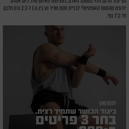
גוף וכול זה גם תלוי במשקל האדם, בעצימות האימון שלו. כיום אנחנו
יודעים שהטווח האופטימלי לבניית מסת שריר נע בין 1.6 ל-2.2 גרם חלבון
פר ק"ג גוף.