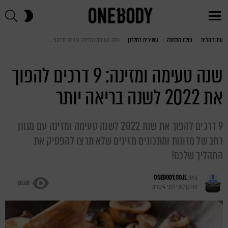
חי
SWITCH
SKIN
Menu
עמוד הבית
You are here:
עולם התזונה
עשירים בחלבון
שנה טעימה ומזינה: 9 דרכים להפוך את 2022 לשנה בריאה יותר
שנה טעימה ומזינה: 9 דרכים להפוך
את 2022 לשנה בריאה יותר
9 דרכים להפוך את שנת 2022 לשנה טעימה ומזינה עם מגוון
רחב של מזונות ומתכונים מזינים שלא תרצו להפסיק את
התהליך שלכם!
מאת
ONEBODY.CO.IL
60.6k
עודכן לפני
לפני 4 שנים