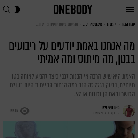
חי
SWITCH
SKIN
Menu
עמוד הבית
You are here:
אימונים
אימונים לחיטוב
מה אנחנו באמת יודעים על ריבועים בבטן, מה מיתוס ומה אמיתי
מה אנחנו באמת יודעים על ריבועים
בבטן, מה מיתוס ומה אמיתי
האמת היא שיש הרבה אי הבנות לגבי כיצד להגיע לאותה בטן
מיוחלת, בדיוק בגלל זה הנה כמה הנחות הקיימות היום בעולם
הכושר והאם הן נכונות או לא.
מאת
רועי גלזן
55.1k
עודכן לפני
לפני 5 שנים