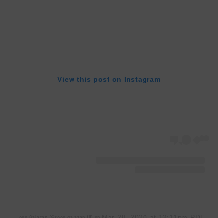
View this post on Instagram
Mar 28, 2020 at 12:11pm PDT
A post shared by Roee Galazan (@roee.galazan.fit)
on