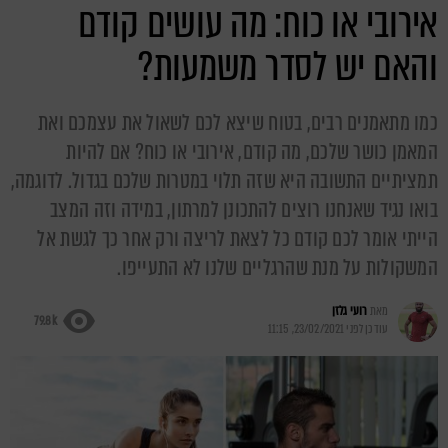
אירובי או כוח: מה עושים קודם
והאם יש לסדר משמעות?
כמו מתאמנים רבים, בטוח שיצא לכם לשאול את עצמכם ואת
המאמן כושר שלכם, מה קודם, אירובי או כוח? אם להיות
תמציתיים התשובה היא שזה תלוי במטרות שלכם בגדול. לדוגמה,
בואו נגיד שאנחנו רוצים להתכונן למרתון, במידה וזה המצב
הייתי אומר לכם קודם כל לצאת לריצה ורק אחר כך לגשת אל
המשקולות על מנת שהרגליים שלנו לא התעייפו.
מאת
רועי גלזן
79.8k
עודכן לפני
23/02/2021, 11:15