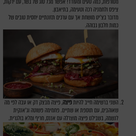
מטורפות, כמה טעים ומעודד! אפשר מכל סוג של בשר, עם ירקות,
ציפס ולחמניה רכה וטעימה, בתיאבון.
מדובר בצ'יט מושחת אך עם ערכים תזונתיים יחסית טובים של
כמות חלבון גבוהה.
השני ברשימה חייב להיות
פיצה
, פיצה מבצק דק או עבה לפי מה
שאוהבים, עם תוספת או שתיים. פחמימה פשוטה וג'אנקית
לנשמה, בשבילנו פיצה מוצרלה עם אננס, חריף ומלא בולגרית.