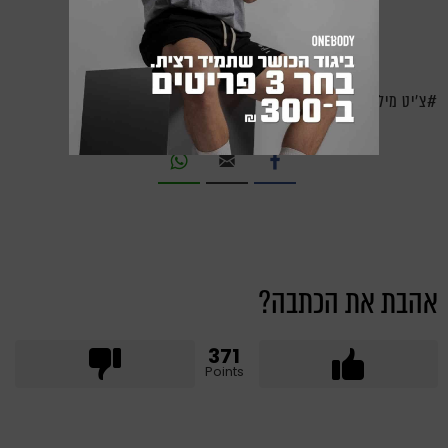
צ'יט מיל
אהבת את הכתבה?
371
Points