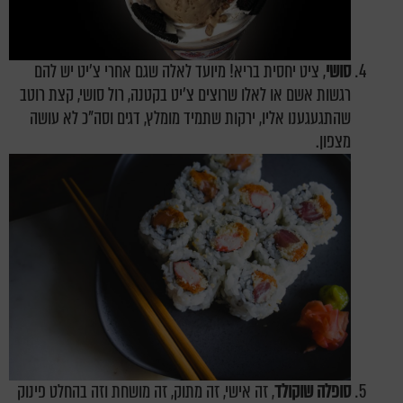
סושי
, ציט יחסית בריא! מיועד לאלה שגם אחרי צ'יט יש להם
רגשות אשם או לאלו שרוצים צ'יט בקטנה, רול סושי, קצת רוטב
שהתגעגענו אליו, ירקות שתמיד מומלץ, דגים וסה"כ לא עושה
מצפון.
סופלה שוקולד
, זה אישי, זה מתוק, זה מושחת וזה בהחלט פינוק