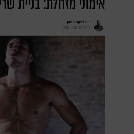
אימוני מזחלת: בניית שרי
מאת
צביקה פרידמן
עודכן לפני
לפני 5 שנים