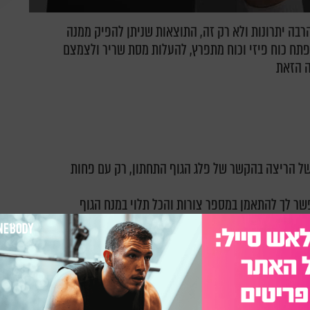
רבה יתרונות ולא רק זה, התוצאות שניתן להפיק ממנה
תח כוח פיזי וכוח מתפרץ, להעלות מסת שריר ולצמצם
ה הזאת
ל הריצה בהקשר של פלג הגוף התחתון, רק עם פחות
פשר לך להתאמן במספר צורות והכל תלוי במנח הגוף
שוחק מאביזרים אחרים בנמצא. המזחלת צריכה להיות