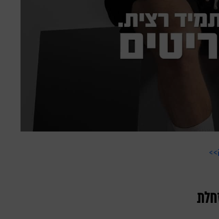
>>
זחלת