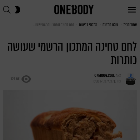
חי
SWITCH
SKIN
Menu
עמוד הבית
You are here:
עולם התזונה
מתכוני בריאות
לחם טחינה המתכון הרשמי שעושה כותרות
לחם טחינה המתכון הרשמי שעושה
כותרות
מאת
ONEBODY.CO.IL
122.8k
עודכן לפני
לפני 6 שנים