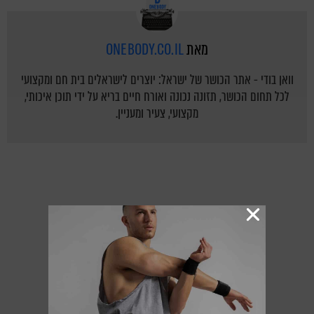
מאת
ONEBODY.CO.IL
וואן בודי - אתר הכושר של ישראל: יוצרים לישראלים בית חם ומקצועי
לכל תחום הכושר, תזונה נכונה ואורח חיים בריא על ידי תוכן איכותי,
מקצועי, צעיר ומעניין.