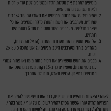
מוסיפים למחבת את מקלות הגזר וממשיכים לטגן עוד 5 דקות
ולאחר מכן מכבים את האש.
שמים סיר על אש גבוהה, מכניסים את האורז עם עוד 1/4 כוס
שמן זית, מערבבים את השמן והאורז כדקה ומוסיפים את כל
שאר התבלינים, מערבבים היטב ומוסיפים עוד 5 כוסות מים
רותחים.
אל הסיר מוסיפים את תערובת המחבת (הבצל והפרגיות),
מאחדים ביחד ומערבבים היטב, מניחים על אש נמוכה כ-25-30
דקות.
מכבים את האש ומשאירים את הסיר פתוח מעט (או פתוח לגמרי
עם כיסוי מגבת), משאירים כך כ-15 דקות, מערבבים מעט את
התבשיל ובתאבון, עכשיו תאכלו, תודו לנו אחר כך.
לאוהבי האלתורים והיצירתיים שבינינו, כבר אמרנו שאפשר להמיר את
הפרגיות לחזה עוף ואפשר אפילו להמיר לשוקיים של עוף / בשר בקר /
בשר טלה / בשר כבש או הגרסה הכי טובה זה לעשות מיקס מדהים.