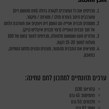
מכניסים את כל המצרכים לקערה גדולה (חוץ מהשמן זית)
ומערבבים היטב בעזרת מזלג / מטרפה / מיקסר.
משמנים תבנית אפייה עם השמן זית ויוצקים את תערובת הלחם
אל תוך תבנית האפייה (רצוי תבנית אינגליש קייק).
מפזרים מעט שומשום מלמעלה, מכניסים לתנור בחום של 180
מעלות למשך 15-20 דקות.
מוציאים את התבנית מהתנור, מצננים ונהנים מלחם הטחינה,
בתאבון.
ערכים תזונתיים למתכון לחם טחינה:
קלוריות: 1130
פחמימות: 45 גרם
חלבונים: 53 גרם
שומן: 82 גרם