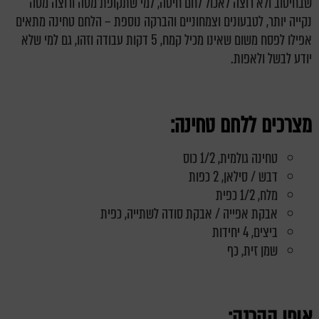
שבחיטוב ולא רוצה לאכול לחם חיטה, למי שתקופת מסה ורוצה מסה
נקייה יותר, לטבעונים וצמחוניים והברקה נוספת – הלחם טחינה מתאים
אפילו לפסח משום שאינו מכיל קמח, 5 דקות עבודה וזהו, גם למי שלא
יודע לבשל ולאפות.
מצרכים ללחם טחינה:
טחינה גולמית, 1/2 כוס
דבש / סילאן, 2 כפות
מלח, 1/2 כפית
אבקת אפייה / אבקת סודה לשתייה, כפית
ביצים, 4 יחידות
שמן זית, כף
אופן ההכנה: