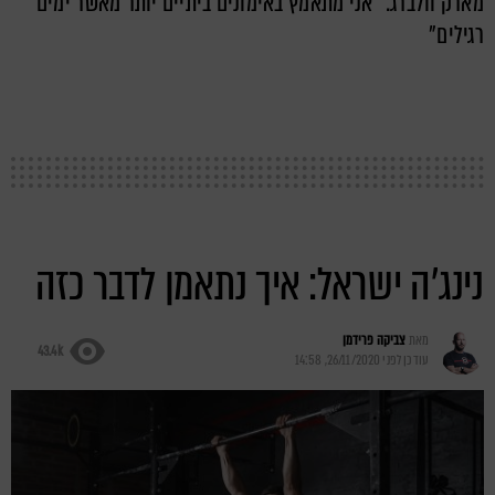
מארק וולברג: "אני מתאמץ באימונים ביתיים יותר מאשר ימים
רגילים"
נינג'ה ישראל: איך נתאמן לדבר כזה
מאת
צביקה פרידמן
43.4k
עודכן לפני
26/11/2020, 14:58