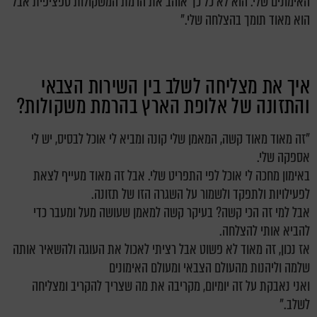
האימונים שלי. הוא לא כל כך אוהב את הרמת המשקולות ספציפית אבל
הוא מאוד תומך בהצלחה שלי."
איך את מצליחה לשלב בין השירות הצבאי
והתזונה של אלופת הארץ בהרמת משקולות?
"זה מאוד מאוד קשה, המאמן שלי קונה ומביא לי אוכל לבסיס, יש לי
אספקה שלי.
באימון מחכה לי אוכל לפי התפריט שלי. אבל זה מאוד מעייף לצאת
לפעילויות ולתפקד ולשמור על השגרה הזו של תזונה.
אבל למי זה הכי קשה? בעיקר קשה למאמן שעושה מעל ומעבר כדי
להביא אותי להצלחה.
אז נכון, זה מאוד לא פשוט אבל רציתי לאכול את העוגה ולהשאיר אותה
שלמה וליהנות מהעולם הצבאי ומעולם האימונים
ואני נאבקת על זה יומיום, מקריבה את מה שצריך להקריב ומצליחה
לשלב."