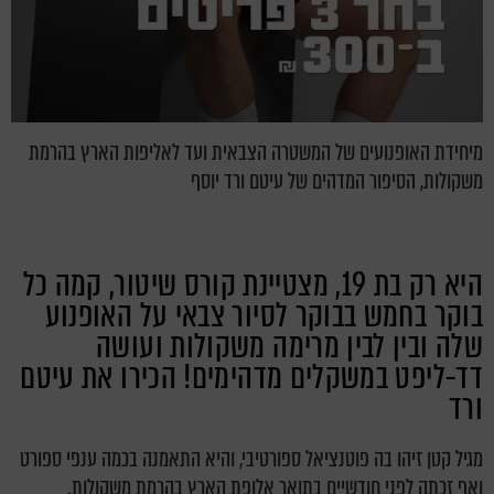
מיחידת האופנועים של המשטרה הצבאית ועד לאליפות הארץ בהרמת
משקולות, הסיפור המדהים של עיטם ורד יוסף
היא רק בת 19, מצטיינת קורס שיטור, קמה כל
בוקר בחמש בבוקר לסיור צבאי על האופנוע
שלה ובין לבין מרימה משקולות ועושה
דד-ליפט במשקלים מדהימים! הכירו את עיטם
ורד
מגיל קטן זיהו בה פוטנציאל ספורטיבי, והיא התאמנה בכמה ענפי ספורט
ואף זכתה לפני חודשיים בתואר אלופת הארץ בהרמת משקולות.