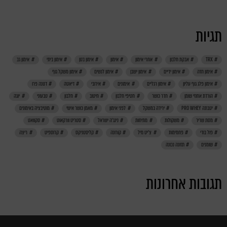
תגיות
TRX
אבקת חלבון
אחרי אימון
אימון
אימון בטן
אימון ביתי
אימון גב
אימון חזה
אימון ידיים
אימון ישבן
אימון לנשים
אימון משקל גוף
אימון פלג גוף עליון
אימון רגליים
אימונים
אירובי
דיאטה
דנונה פרו
הורדת אחוזי שומן
חדר כושר
חטיפי חלבון
חיטוב
חלבון
טבעוני
יוגה
יטבתה PRO WHEY
ירידה במשקל
לפני אימון
מאמן כושר אישי
מוטיבציה באימונים
מסת שריר
משקולות
מתיחות
נינג'ה ישראל
סטריט וורקאוט
סקוואט
פול בודי
פחמימות
צ'יט מיל
קורונה
קליסטניקס
קרוספיט
ריצה
שומנים
תזונה נכונה
תגובות אחרונות