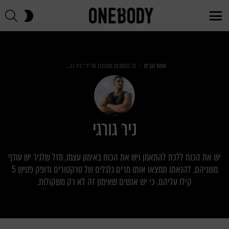
חי
SWITCH
SKIN
Menu
You are here:
עמוד הבית
כל הכתבות שנכתבו על ידי: ניר גורגי
ניר גורגי
יש את הכוח ללכת להתאמן ויש את הכוח באימון עצמו, מזל שלניר יש עודף
משניהם. להנאתו תמצאו אותו מרים גלגלים של טרקטורים ודופק פטיש 5
קילו עליהם, כי יש אנשים שאימון זה לא רק משקולות.