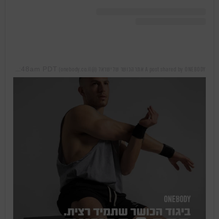
Mar 28, 2019 at 12:48am PDT
A post shared by ONEBODY אתר הכושר של ישראל (@onebody.co.il)
on