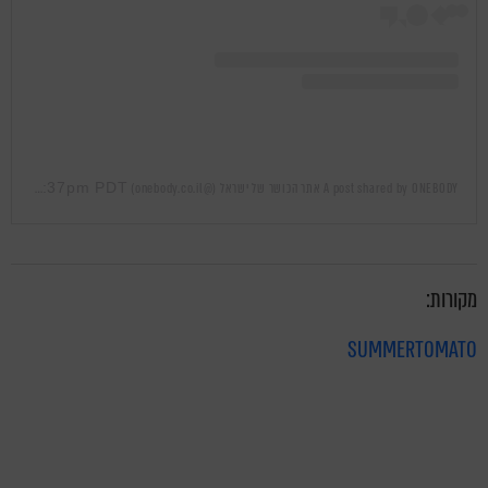
Apr 1, 2019 at 10:37pm PDT
A post shared by ONEBODY אתר הכושר של ישראל (@onebody.co.il)
on
מקורות:
SUMMERTOMATO