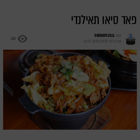
פאד סיאו תאילנדי
מאת
ONEBODY.CO.IL
60k
עודכן לפני
26/11/2020, 14:52