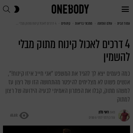
חי
SWITCH
SKIN
Menu
עמוד הבית
You are here:
עולם התזונה
מתכוני בריאות
קינוחים
4 דרכים לאכול קינוח מתוק מבלי להשמין
4 דרכים לאכול קינוח מתוק מבלי
להשמין
כמה פעמים יצא לך להגיד את המשפט "אני חייב איזו קינוח!",
אנשים פשוט לא מצליחים להיפטר מהתחושה הזו של רצון עז
למשהו מתוק, קבלו את הפתרון האמיתי לבעיה הידועה של רצון
למתוק
מאת
רועי גלזן
65.8k
עודכן לפני
לפני 6 שנים