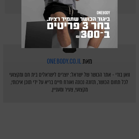
367
Points
מאת
ONEBODY.CO.IL
וואן בודי - אתר הכושר של ישראל: יוצרים לישראלים בית חם ומקצועי
לכל תחום הכושר, תזונה נכונה ואורח חיים בריא על ידי תוכן איכותי,
מקצועי, צעיר ומעניין.