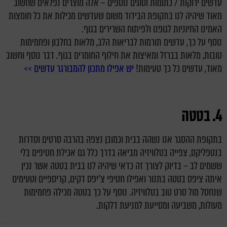
עדשים ירוקות / כתומות וסוגים נוספים – אלה מוצרים נפלאים שחשוב
מאוד שיהיה לנו בתקופת הבידוד משום שעדשים מכילות את כל חומצות
האמינו החיוניות לגופנו ולפיתוח השרירים בגוף.
נוסף על כך, עדשים תורמות לבריאות הלב, מלאות בחלבון ופחמימות
טובות, מלאות בברזל ומאיצות את חילוף החומרים בגוף. דבר נוסף וחשוב
מאוד, עדשים כל כך טעימות!
יש אפילו מתכון להמבורגר עדשים >>
4. בטטה
בתקופת ההסגר אנו נשהה בבית וכמובן נצפה בהרבה סרטים וסדרות
בנטפליקס, צפייה בטלוויזיה מביאה בדרך כלל גם אכילת חטיפים בלי
ששמים לב – בדיוק לצורך זה כדאי שיהיה לנו בבית בטטה אשר נכין
איתה ציפס בטטה בתנור ואפילו חטיפי צ'יפס דקים, קריספיים וטעימים
שנחסל מול סרט טוב בטלוויזיה. נוסף על כך בטטה מכילה פחמימות
מעולות, משביעה ומסייעת למניעת דלקות.