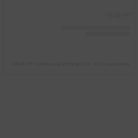
Feb 24, 2020 at 12:45am PST
A post shared by וואן בודי – אתר הכושר של ישראל (@onebody.co.il)
on