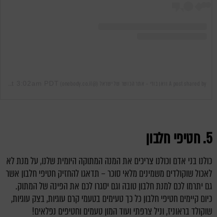
Oct 2, 2019 at 3:02am PDT
A post shared by וואן בודי – אתר הכושר של ישראל (@onebody.co.il)
on
5. חטיפי חלבון
כולנו בני אדם וכולנו צריכים את המנה המתוקה היומית שלנו, על מנת לא
לאכול שוקולדים משמינים מלאי סוכר – תדאגו להחזיק חטיפי חלבון אשר
גם יתרמו לכם למנת חלבון טובה וגם יסגרו לכם את הפינה של המתוק.
כיום קיימים חטיפי חלבון כל כך טעימים בטעמי קרם עוגיות, בצק עוגיות,
שוקולד בראוניז, וניל צרפתי ועוד המון טעמים וחטיפים נפלאים!